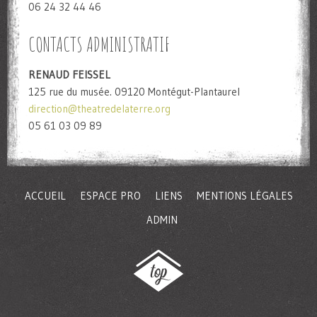
06 24 32 44 46
CONTACTS ADMINISTRATIF
RENAUD FEISSEL
125 rue du musée. 09120 Montégut-Plantaurel
direction@theatredelaterre.org
05 61 03 09 89
ACCUEIL
ESPACE PRO
LIENS
MENTIONS LÉGALES
ADMIN