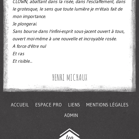
CLOWN, abattant dans la risée, dans l'esclaffement, dans
le grotesque, le sens que toute lumière je m'étais fait de
mon importance.
Je plongerai.
Sans bourse dans l'infini-esprit sous-jacent ouvert à tous,
ouvert moi-même à une nouvelle et incroyable rosée.
A force d'être nul
Et ras
Et risible...
HENRI MICHAUX
ACCUEIL
ESPACE PRO
LIENS
MENTIONS LÉGALES
ADMIN